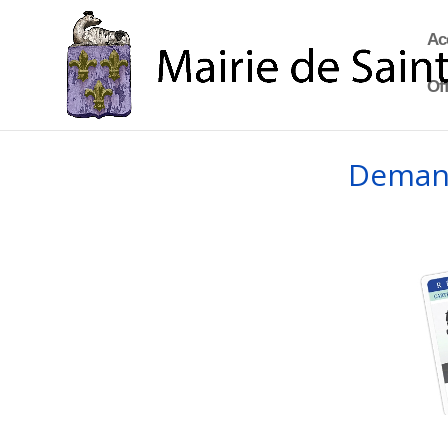
Ac
Off
Demand