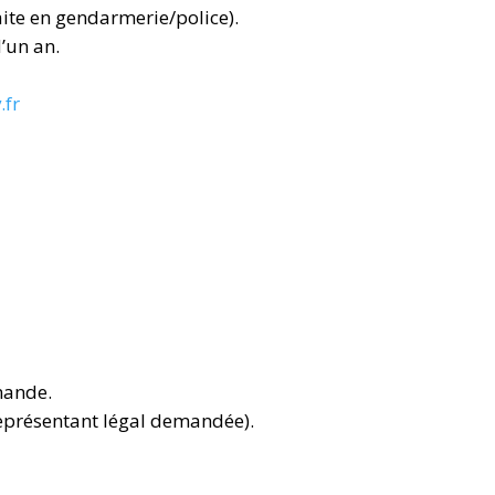
faite en gendarmerie/police)
.
d’un an.
.fr
mande.
représentant légal demandée).